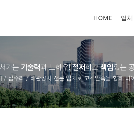
HOME
업체
서가는
기술력
과 노하우
!
철저
하고
책임
있는 
 / 집수리 / 배관공사 전문 업체로 고객만족을 향해 나