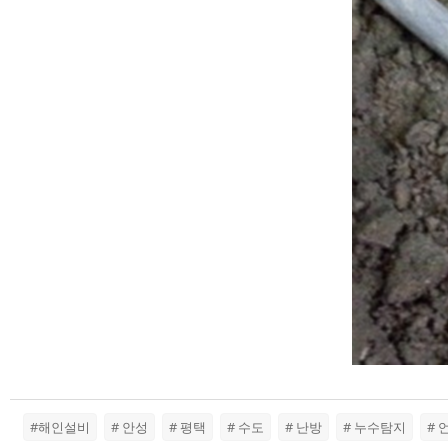
#해인설비
# 안성
# 평택
# 수도
# 난방
# 누수탐지
#