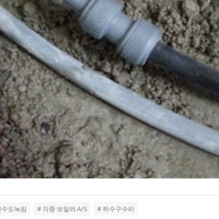
 언수도녹임
# 각종 보일러 A/S
# 하수구수리