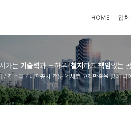
HOME
업체
서가는
기술력
과 노하우
!
철저
하고
책임
있는 
 / 집수리 / 배관공사 전문 업체로 고객만족을 향해 나