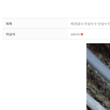
제목
배관공사 안성누수 안성누
작성자
admin