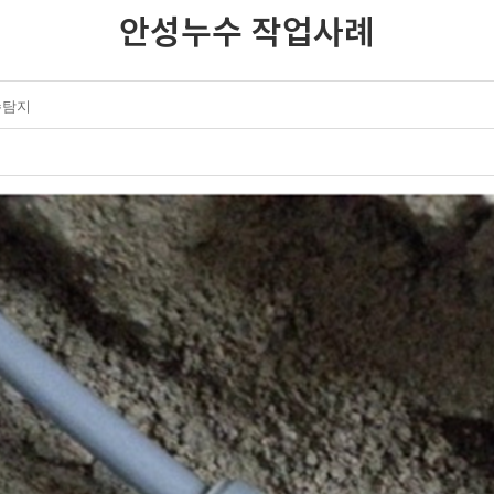
안성누수 작업사례
수탐지