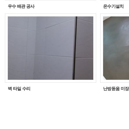
우수 배관 공사
온수기설치
벽 타일 수리
난방돋움 미