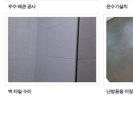
우수 배관 공사
온수기설치
벽 타일 수리
난방돋움 미