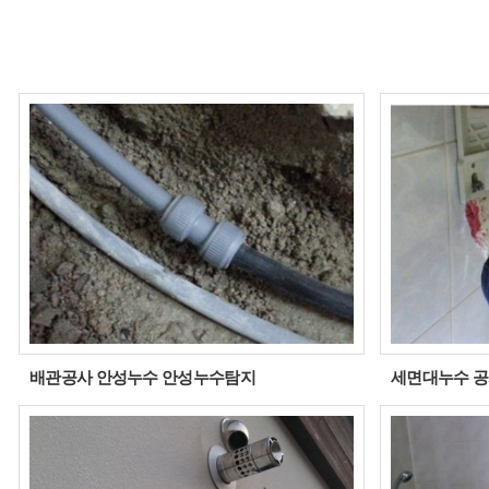
배관공사 안성누수 안성누수탐지
세면대누수 공