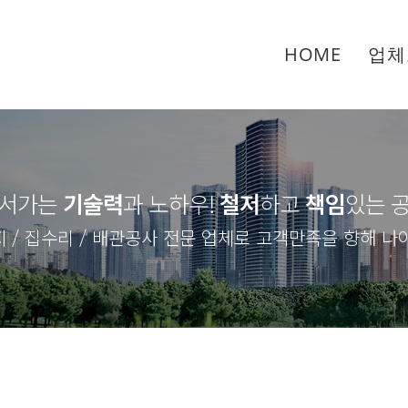
HOME
업체
서가는
기술력
과 노하우
!
철저
하고
책임
있는 
 / 집수리 / 배관공사 전문 업체로 고객만족을 향해 나