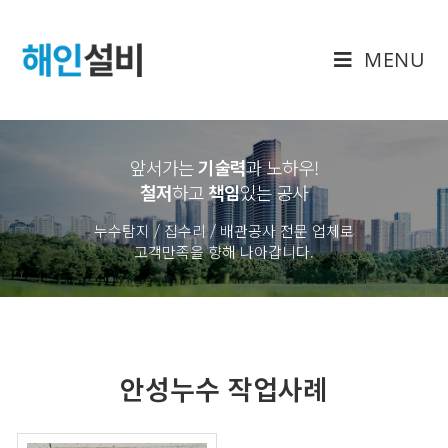
MENU
앞서가는
기술력
과 노하우
!
철저
하고
책임
있는 공사
누수탐지 / 집수리 / 배관공사 전문 업체로
고객만족을 향해 나아갑니다.
안성누수 작업사례